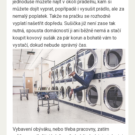
jednoduše můžete najít v okolí prádelnu, kam si
můžete dojít vyprat, popřípadě i vysušit prádlo, ale za
nemalý poplatek. Takže na pračku se rozhodně
vyplatí našetřit dopředu. Sušička již není zase tak
nutná, spousta domácností ji ani běžně nemá a stačí
koupit kovový sušák za pár korun a bohatě vám to
vystačí, dokud nebude správný čas.
Vybavení obýváku, nebo třeba pracovny, zatím