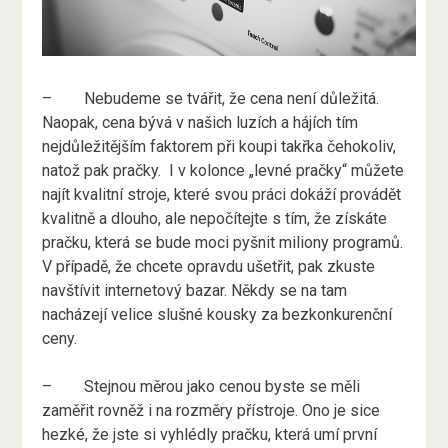
–
Nebudeme se tvářit, že cena není důležitá.
Naopak, cena bývá v našich luzích a hájích tím
nejdůležitějším faktorem při koupi takřka čehokoliv,
natož pak pračky.
I v kolonce „levné pračky“ můžete
najít kvalitní stroje, které svou práci dokáží provádět
kvalitně a dlouho, ale nepočítejte s tím, že získáte
pračku, která se bude moci pyšnit miliony programů.
V případě, že chcete opravdu ušetřit, pak zkuste
navštívit internetový bazar. Někdy se na tam
nacházejí velice slušné kousky za bezkonkurenční
ceny.
–
Stejnou měrou jako cenou byste se měli
zaměřit rovněž i na rozměry přístroje. Ono je sice
hezké, že jste si vyhlédly pračku, která umí první