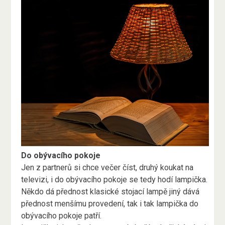
Do obývacího pokoje
Jen z partnerů si chce večer číst, druhý koukat na
televizi, i do obývacího pokoje se tedy hodí lampička.
Někdo dá přednost klasické stojací lampě jiný dává
přednost menšímu provedení, tak i tak lampička do
obývacího pokoje patří.