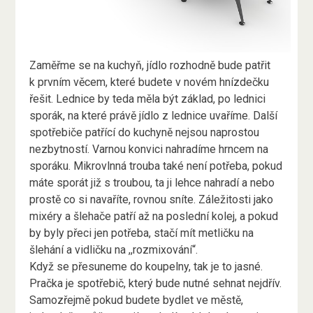
Zaměřme se na kuchyň, jídlo rozhodně bude patřit
k prvním věcem, které budete v novém hnízdečku
řešit. Lednice by teda měla být základ, po lednici
sporák, na které právě jídlo z lednice uvaříme. Další
spotřebiče patřící do kuchyně nejsou naprostou
nezbytností. Varnou konvici nahradíme hrncem na
sporáku. Mikrovlnná trouba také není potřeba, pokud
máte sporát již s troubou, ta ji lehce nahradí a nebo
prostě co si navaříte, rovnou sníte. Záležitosti jako
mixéry a šlehače patří až na poslední kolej, a pokud
by byly přeci jen potřeba, stačí mít metličku na
šlehání a vidličku na ,,rozmixování“.
Když se přesuneme do koupelny, tak je to jasné.
Pračka je spotřebič, který bude nutné sehnat nejdřív.
Samozřejmě pokud budete bydlet ve městě,