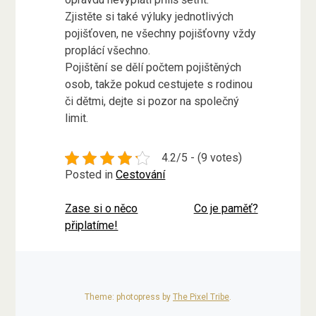
Zjistěte si také výluky jednotlivých
pojišťoven, ne všechny pojišťovny vždy
proplácí všechno.
Pojištění se dělí počtem pojištěných
osob, takže pokud cestujete s rodinou
či dětmi, dejte si pozor na společný
limit.
4.2/5 - (9 votes)
Posted in
Cestování
Zase si o něco
Co je paměť?
Navigace
připlatíme!
pro
příspěvek
Theme: photopress by
The Pixel Tribe
.