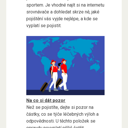
sportem. Je vhodné najít si na internetu
srovnávače a dohledat skrze ně, jaké
pojištění vás vyjde nejlépe, a kde se
vyplatí se pojistit.
Na co si dát pozor
Než se pojistíte, dejte si pozor na
částky, co se týče léčebných výloh a
odpovědnosti. U těchto položek se
opravdu nevyplatí příliš šetřit.