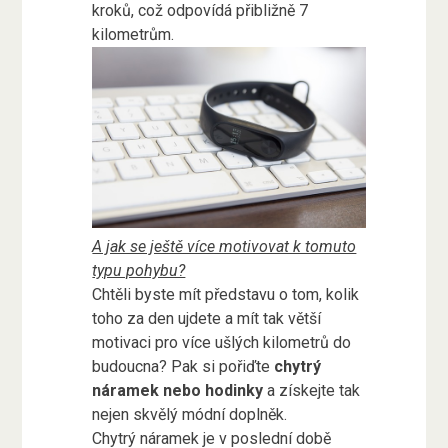
kroků, což odpovídá přibližně 7
kilometrům.
A jak se ještě více motivovat k tomuto
typu pohybu?
Chtěli byste mít představu o tom, kolik
toho za den ujdete a mít tak větší
motivaci pro více ušlých kilometrů do
budoucna? Pak si pořiďte
chytrý
náramek nebo hodinky
a získejte tak
nejen skvělý módní doplněk.
Chytrý náramek je v poslední době