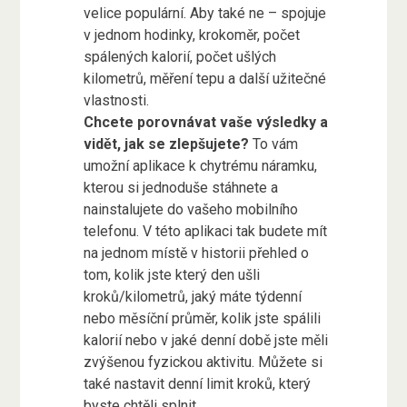
velice populární. Aby také ne – spojuje
v jednom hodinky, krokoměr, počet
spálených kalorií, počet ušlých
kilometrů, měření tepu a další užitečné
vlastnosti.
Chcete porovnávat vaše výsledky a
vidět, jak se zlepšujete?
To vám
umožní aplikace k chytrému náramku,
kterou si jednoduše stáhnete a
nainstalujete do vašeho mobilního
telefonu. V této aplikaci tak budete mít
na jednom místě v historii přehled o
tom, kolik jste který den ušli
kroků/kilometrů, jaký máte týdenní
nebo měsíční průměr, kolik jste spálili
kalorií nebo v jaké denní době jste měli
zvýšenou fyzickou aktivitu. Můžete si
také nastavit denní limit kroků, který
byste chtěli splnit.