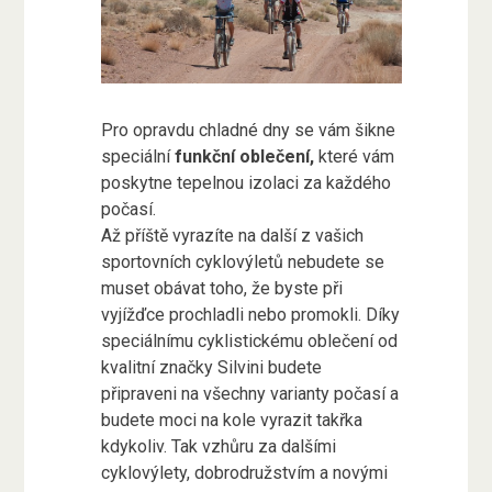
Pro opravdu chladné dny se vám šikne
speciální
funkční oblečení,
které vám
poskytne tepelnou izolaci za každého
počasí.
Až příště vyrazíte na další z vašich
sportovních cyklovýletů nebudete se
muset obávat toho, že byste při
vyjížďce prochladli nebo promokli. Díky
speciálnímu cyklistickému oblečení od
kvalitní značky Silvini budete
připraveni na všechny varianty počasí a
budete moci na kole vyrazit takřka
kdykoliv. Tak vzhůru za dalšími
cyklovýlety, dobrodružstvím a novými