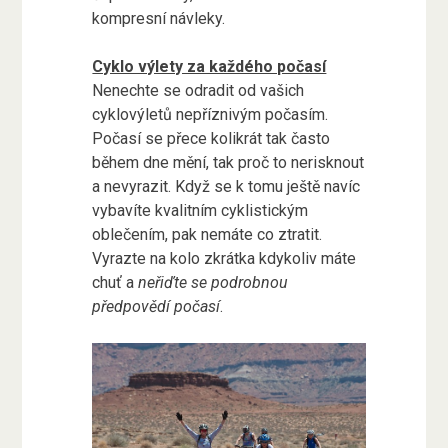
kompresní návleky.
Cyklo výlety za každého počasí
Nenechte se odradit od vašich
cyklovýletů nepříznivým počasím.
Počasí se přece kolikrát tak často
během dne mění, tak proč to nerisknout
a nevyrazit. Když se k tomu ještě navíc
vybavíte kvalitním cyklistickým
oblečením, pak nemáte co ztratit.
Vyrazte na kolo zkrátka kdykoliv máte
chuť a
neřiďte se podrobnou
předpovědí počasí
.