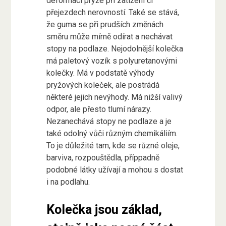
deformaci pryže při zatížení či
přejezdech nerovností. Také se stává,
že guma se při prudších změnách
směru může mírně odírat a nechávat
stopy na podlaze. Nejodolnější kolečka
má
paletový vozík
s polyuretanovými
kolečky. Má v podstatě výhody
pryžových koleček, ale postrádá
některé jejich nevýhody. Má nižší valivý
odpor, ale přesto tlumí nárazy.
Nezanechává stopy ne podlaze a je
také odolný vůči různým chemikáliím.
To je důležité tam, kde se různé oleje,
barviva, rozpouštědla, příppadně
podobné látky užívají a mohou s dostat
i na podlahu.
Kolečka jsou základ,