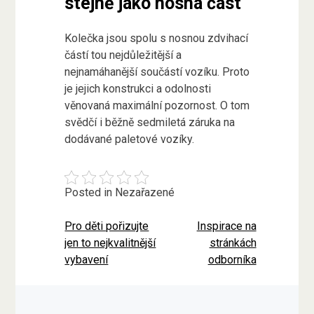
stejně jako nosná část
Kolečka jsou spolu s nosnou zdvihací
částí tou nejdůležitější a
nejnamáhanější součástí vozíku. Proto
je jejich konstrukci a odolnosti
věnovaná maximální pozornost. O tom
svědčí i běžně sedmiletá záruka na
dodávané paletové vozíky.
Posted in Nezařazené
Pro děti pořizujte
Inspirace na
Navigace
jen to nejkvalitnější
stránkách
pro
vybavení
odborníka
příspěvek