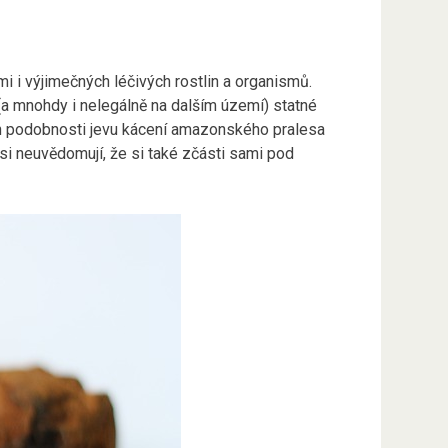
mi i výjimečných léčivých rostlin a organismů.
 (a mnohdy i nelegálně na dalším území) statné
ván podobnosti jevu kácení amazonského pralesa
 si neuvědomují, že si také zčásti sami pod