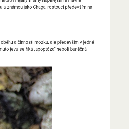
ohatství nějakým smysluplnějším a hlavně
ou a známou jako Chaga, rostoucí především na
 oběhu a činnosti mozku, ale především v jedné
omuto jevu se říká „apoptóza“ neboli buněčná