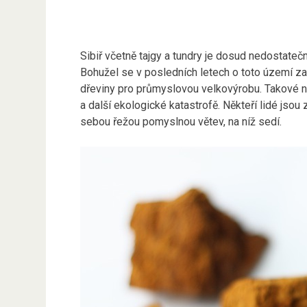
Sibiř včetně tajgy a tundry je dosud nedostateč
Bohužel se v posledních letech o toto území zač
dřeviny pro průmyslovou velkovýrobu. Takové n
a další ekologické katastrofě. Někteří lidé jso
sebou řežou pomyslnou větev, na níž sedí.