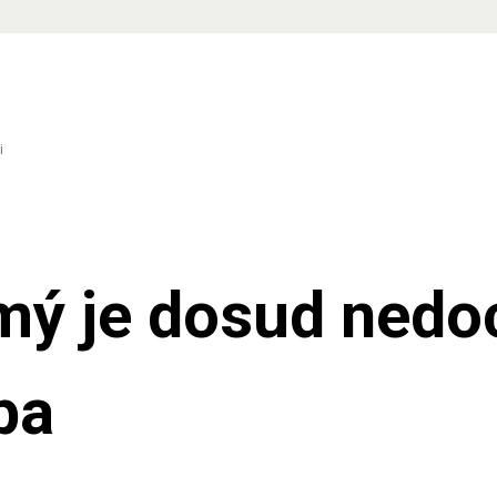
.
i
mý je dosud ned
ba