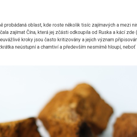
ně probádaná oblast, kde roste několik tisíc zajímavých a mezi ni
ala zajímat Čína, která jej zčásti odkoupila od Ruska a kácí zde
euvážlivé kroky jsou často kritizovány a jejich význam připiso
u zkrátka neústupní a chamtiví a především nesmírně hloupí, neboť