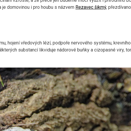
nání vzroste, a že přece jen budeme moci využít i přírodního b
a je domovinou i pro houbu s názvem
Rezavec šikmý
, přezdívan
smu, hojení vředových lézí, podpoře nervového systému, krevního
 některých substancí likviduje nádorové buňky a cizopasné viry, t