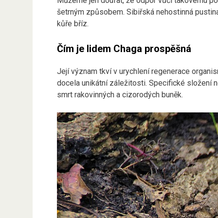
Můžeme jen doufat, že odpor vůči takovému počí
šetrným způsobem. Sibiřská nehostinná pustin
kůře bříz.
Čím je lidem Chaga prospěšná
Její význam tkví v urychlení regenerace organi
docela unikátní záležitosti. Specifické složení
smrt rakovinných a cizorodých buněk.