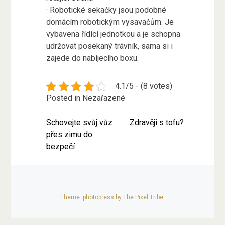
· Robotické sekačky jsou podobné
domácím robotickým vysavačům. Je
vybavena řídící jednotkou a je schopna
udržovat posekaný trávník, sama si i
zajede do nabíjecího boxu.
4.1/5 - (8 votes)
Posted in Nezařazené
Schovejte svůj vůz
Zdravěji s tofu?
Navigace
přes zimu do
pro
bezpečí
příspěvek
Theme: photopress by
The Pixel Tribe
.