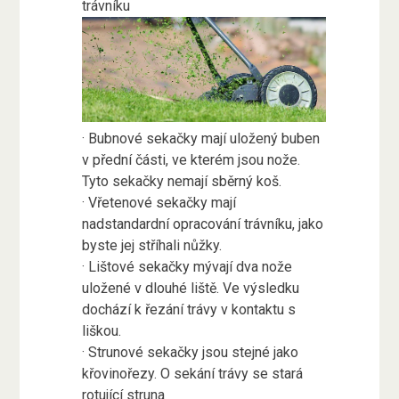
trávníku
· Bubnové sekačky mají uložený buben
v přední části, ve kterém jsou nože.
Tyto sekačky nemají sběrný koš.
· Vřetenové sekačky mají
nadstandardní opracování trávníku, jako
byste jej stříhali nůžky.
· Lištové sekačky mývají dva nože
uložené v dlouhé liště. Ve výsledku
dochází k řezání trávy v kontaktu s
liškou.
· Strunové sekačky jsou stejné jako
křovinořezy. O sekání trávy se stará
rotující struna