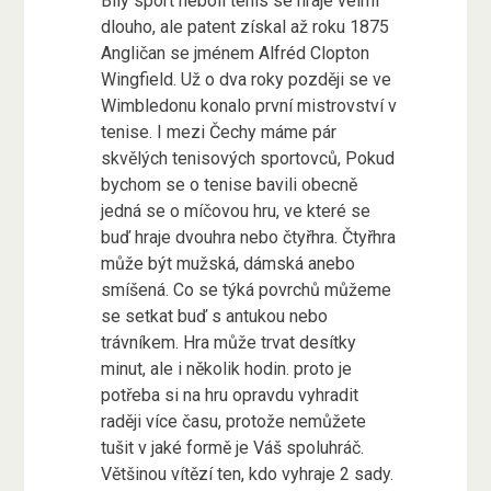
Bílý sport neboli tenis se hraje velmi
dlouho, ale patent získal až roku 1875
Angličan se jménem Alfréd Clopton
Wingfield. Už o dva roky později se ve
Wimbledonu konalo první mistrovství v
tenise. I mezi Čechy máme pár
skvělých tenisových sportovců, Pokud
bychom se o tenise bavili obecně
jedná se o míčovou hru, ve které se
buď hraje dvouhra nebo čtyřhra. Čtyřhra
může být mužská, dámská anebo
smíšená. Co se týká povrchů můžeme
se setkat buď s antukou nebo
trávníkem. Hra může trvat desítky
minut, ale i několik hodin. proto je
potřeba si na hru opravdu vyhradit
raději více času, protože nemůžete
tušit v jaké formě je Váš spoluhráč.
Většinou vítězí ten, kdo vyhraje 2 sady.