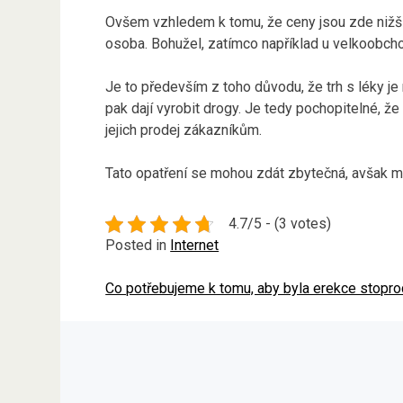
Ovšem vzhledem k tomu, že ceny jsou zde nižší,
osoba. Bohužel, zatímco například u velkoobchod
Je to především z toho důvodu, že trh s léky j
pak dají vyrobit drogy. Je tedy pochopitelné, že
jejich prodej zákazníkům.
Tato opatření se mohou zdát zbytečná, avšak mě
4.7/5 - (3 votes)
Posted in
Internet
Co potřebujeme k tomu, aby byla erekce stopro
Navigace
pro
příspěvek