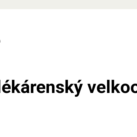
.
i
 lékárenský velk