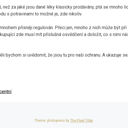
 než za jaké jsou dané léky klasicky prodávány, ptá se mnoho li
u s potravinami to možné je, zde nikoliv.
e mnohem přísněji regulován. Přeci jen, mnoho z nich může být p
 kupující zde musí mít příslušná osvědčení a doložit, co s nimi ná
li bychom si uvědomit, že jsou tu pro naši ochranu. A ukazuje se
centní
Theme: photopress by
The Pixel Tribe
.