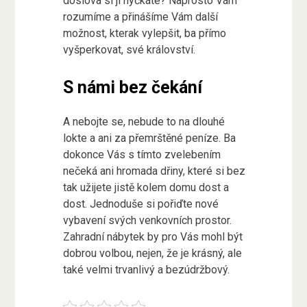
doslova si ji hýčkáte? Naprosto Vám
rozumíme a přinášíme Vám další
možnost, kterak vylepšit, ba přímo
vyšperkovat, své království.
S námi bez čekání
A nebojte se, nebude to na dlouhé
lokte a ani za přemrštěné peníze. Ba
dokonce Vás s tímto zvelebením
nečeká ani hromada dřiny, které si bez
tak užijete jistě kolem domu dost a
dost. Jednoduše si pořiďte nové
vybavení svých venkovních prostor.
Zahradní nábytek
by pro Vás mohl být
dobrou volbou, nejen, že je krásný, ale
také velmi trvanlivý a bezúdržbový.