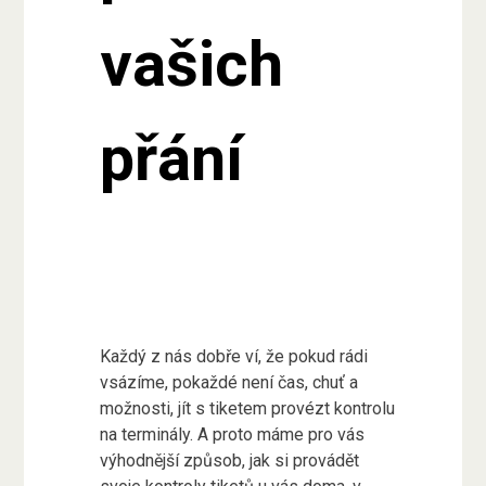
vašich
přání
Každý z nás dobře ví, že pokud rádi
vsázíme, pokaždé není čas, chuť a
možnosti, jít s tiketem provézt kontrolu
na terminály. A proto máme pro vás
výhodnější způsob, jak si provádět