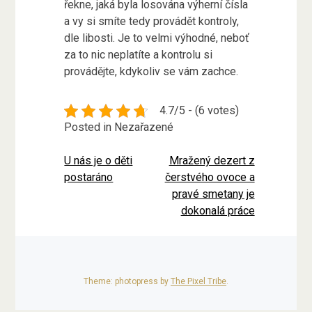
řekne, jaká byla losována výherní čísla
a vy si smíte tedy provádět kontroly,
dle libosti. Je to velmi výhodné, neboť
za to nic neplatíte a kontrolu si
provádějte, kdykoliv se vám zachce.
4.7/5 - (6 votes)
Posted in Nezařazené
U nás je o děti
Mražený dezert z
Navigace
postaráno
čerstvého ovoce a
pro
pravé smetany je
dokonalá práce
příspěvek
Theme: photopress by
The Pixel Tribe
.