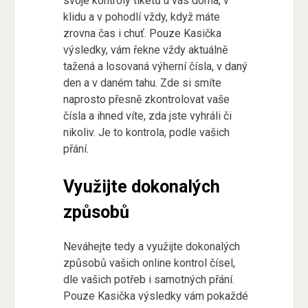
svoje kontroly tiketů u vás doma, v
klidu a v pohodlí vždy, když máte
zrovna čas i chuť. Pouze
Kasička
výsledky
, vám řekne vždy aktuálně
tažená a losovaná výherní čísla, v daný
den a v daném tahu. Zde si smíte
naprosto přesně zkontrolovat vaše
čísla a ihned víte, zda jste vyhráli či
nikoliv. Je to kontrola, podle vašich
přání.
Využijte dokonalých
způsobů
Neváhejte tedy a využijte dokonalých
způsobů vašich online kontrol čísel,
dle vašich potřeb i samotných přání.
Pouze Kasička výsledky vám pokaždé